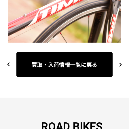
投
稿
買取・入荷情報一覧に戻る
previous
next
ナ
ビ
ゲ
ー
シ
ョ
ン
ROAD BIKES