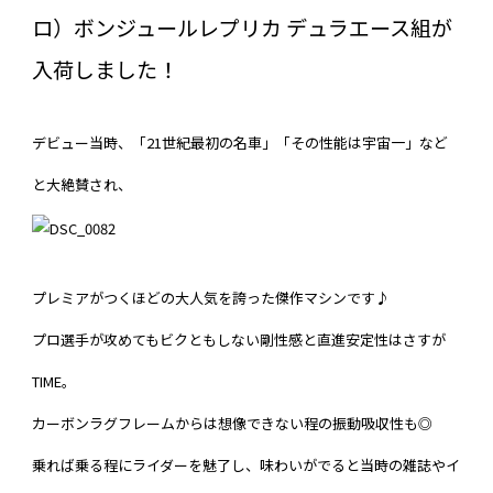
ロ）ボンジュールレプリカ デュラエース組が
入荷しました！
デビュー当時、「21世紀最初の名車」「その性能は宇宙一」など
と大絶賛され、
プレミアがつくほどの大人気を誇った傑作マシンです♪
プロ選手が攻めてもビクともしない剛性感と直進安定性はさすが
TIME。
カーボンラグフレームからは想像できない程の振動吸収性も◎
乗れば乗る程にライダーを魅了し、味わいがでると当時の雑誌やイ