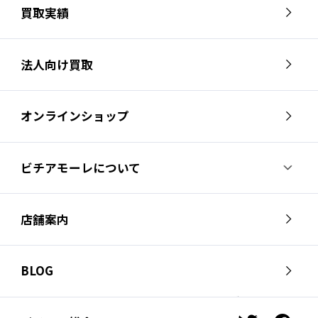
買取実績
法人向け買取
オンラインショップ
ビチアモーレについて
ビチアモーレについて
スタッフ紹介
店舗案内
会社概要
採用情報
芦屋店
南麻布店
お問い合わせ
BLOG
サイクルジャージ店
名古屋店
お知らせ
スタッフブログ
横浜店
福岡店