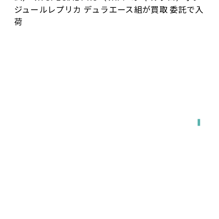
ジュールレプリカ デュラエース組が買取 委託で入
荷
全国対応
宅配で送る
店舗に持ち込む