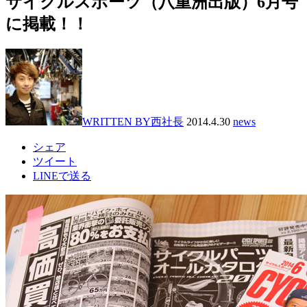
サイクルスポーツ（八重洲出版）6月号
に掲載！！
WRITTEN BY
西社長
2014.4.30
news
シェア
ツイート
LINEで送る