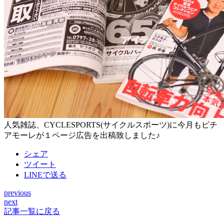
人気雑誌、CYCLESPORTS(サイクルスポーツ)に今月もビチ
アモーレが１ページ広告を出稿致しました♪
シェア
ツイート
LINEで送る
previous
投
next
稿
記事一覧に戻る