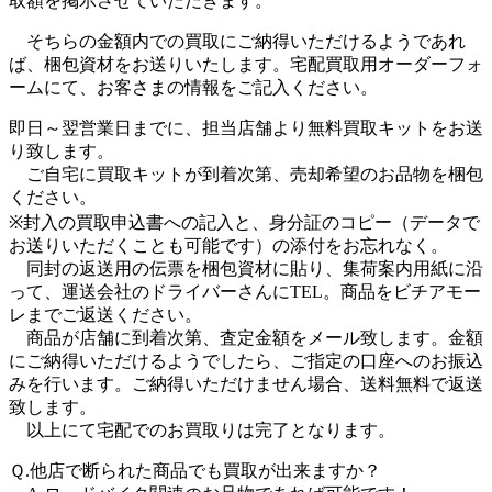
取額を掲示させていただきます。
そちらの金額内での買取にご納得いただけるようであれ
ば、梱包資材をお送りいたします。宅配買取用オーダーフォ
ームにて、お客さまの情報をご記入ください。
即日～翌営業日までに、担当店舗より無料買取キットをお送
り致します。
ご自宅に買取キットが到着次第、売却希望のお品物を梱包
ください。
※封入の買取申込書への記入と、身分証のコピー（データで
お送りいただくことも可能です）の添付をお忘れなく。
同封の返送用の伝票を梱包資材に貼り、集荷案内用紙に沿
って、運送会社のドライバーさんにTEL。商品をビチアモー
レまでご返送ください。
商品が店舗に到着次第、査定金額をメール致します。金額
にご納得いただけるようでしたら、ご指定の口座へのお振込
みを行います。ご納得いただけません場合、送料無料で返送
致します。
以上にて宅配でのお買取りは完了となります。
Ｑ.他店で断られた商品でも買取が出来ますか？