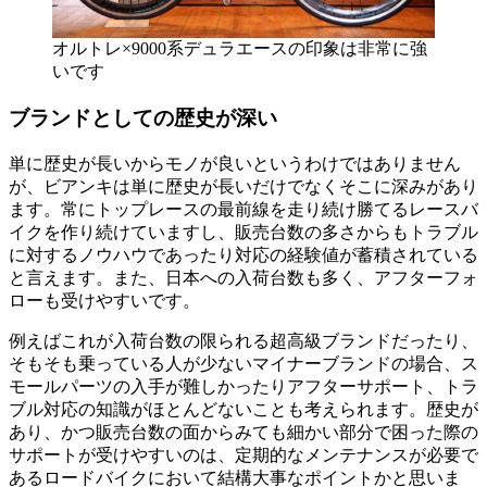
オルトレ×9000系デュラエースの印象は非常に強
いです
ブランドとしての歴史が深い
単に歴史が長いからモノが良いというわけではありません
が、ビアンキは単に歴史が長いだけでなくそこに深みがあり
ます。常にトップレースの最前線を走り続け勝てるレースバ
イクを作り続けていますし、販売台数の多さからもトラブル
に対するノウハウであったり対応の経験値が蓄積されている
と言えます。また、日本への入荷台数も多く、アフターフォ
ローも受けやすいです。
例えばこれが入荷台数の限られる超高級ブランドだったり、
そもそも乗っている人が少ないマイナーブランドの場合、ス
モールパーツの入手が難しかったりアフターサポート、トラ
ブル対応の知識がほとんどないことも考えられます。歴史が
あり、かつ販売台数の面からみても細かい部分で困った際の
サポートが受けやすいのは、定期的なメンテナンスが必要で
あるロードバイクにおいて結構大事なポイントかと思いま