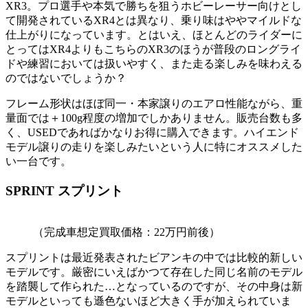
XR3。プロ選手や本気で勝ちを狙うホビーレーサー向けとし
て開発されているXR4とは異なり、乗り味はややマイルドな
仕上がりになっています。とはいえ、ほとんどのライダーに
とってはXR4よりもこちらのXR3のほうが普段のロングライ
ドや練習においては扱いやすく、また走る楽しみを味わえる
のではないでしょうか？
フレーム形状はほぼ同一・本家譲りのエアロ性能ながら、重
量面では＋100g程度の増加でしかありません。販売台数も多
く、USEDであればかなりお得に購入できます。ハイエンド
モデル譲りの走りを楽しみたいという人に特にオススメした
い一台です。
SPRINT スプリント
（完成車想定買取価格：22万円前後）
スプリントは最近発表されたビアンキの中では比較的新しい
モデルです。厳密にいえばかつて存在した同じ名前のモデル
を踏襲して作られた…となっているのですが、その中身は新
モデルといっても遜色ないほど大きく手が加えられていま