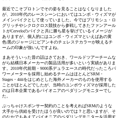
最近でこそプロトンでその姿を見ることはなくなりました
が、2010年代のレースシーンにおいてはユンボ・ウィズマが
メインバイクとして使っていました。今ではプリモシュ・ロ
グリッチやシクロクロス競技から参戦してきたファンアール
トがCerveloのバイクと共に勝ち星を挙げているイメージが
ありますが、個人的にはユンポ・ウィズマといえばあの黄
色/黒のジャージにビアンキのチェレステカラーが映えるチ
ームの印象が強いんですよね。
まあそういった昔の話はさておき、ワールドツアーチームな
がら結構日本メーカーの製品活用が多いという実績がありま
す。2010年代前期・9000系デュラエースの時代だったころパ
ワーメーターを採用し始めるチームはほとんどSRM・
Stages・4iiiiをはじめとした海外メーカーのものを使用する
ことがほとんどでしたが、当時のユンポウィズマが採用した
のは日本企業であるパイオニアのペダリングモニターでし
た。
ぶっちゃけスポンサー契約のことを考えればSRMのような
大手から供給を受けたほうが良いのでは？と思いますが、そ
のなかでもあえてパイオニアのペダリングモニターを活用す