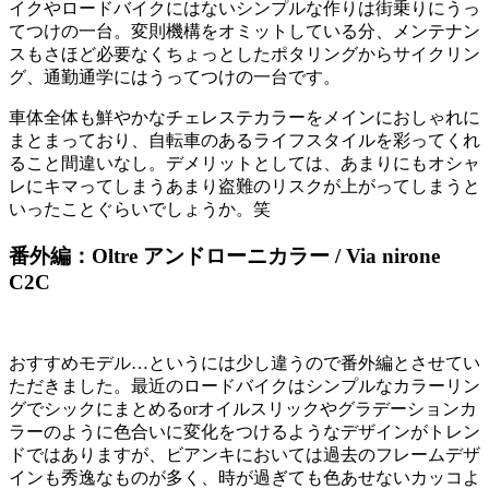
イクやロードバイクにはないシンプルな作りは街乗りにうっ
てつけの一台。変則機構をオミットしている分、メンテナン
スもさほど必要なくちょっとしたポタリングからサイクリン
グ、通勤通学にはうってつけの一台です。
車体全体も鮮やかなチェレステカラーをメインにおしゃれに
まとまっており、自転車のあるライフスタイルを彩ってくれ
ること間違いなし。デメリットとしては、あまりにもオシャ
レにキマってしまうあまり盗難のリスクが上がってしまうと
いったことぐらいでしょうか。笑
番外編：Oltre アンドローニカラー / Via nirone
C2C
おすすめモデル…というには少し違うので番外編とさせてい
ただきました。最近のロードバイクはシンプルなカラーリン
グでシックにまとめるorオイルスリックやグラデーションカ
ラーのように色合いに変化をつけるようなデザインがトレン
ドではありますが、ビアンキにおいては過去のフレームデザ
インも秀逸なものが多く、時が過ぎても色あせないカッコよ