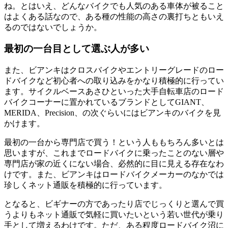
ね。とはいえ、どんなバイクでも人気のある車体が被ること
はよくある話なので、ある種の性能の高さの裏打ちともいえ
るのではないでしょうか。
最初の一台目として選ぶ人が多い
また、ビアンキはクロスバイクやエントリーグレードのロー
ドバイクなど初心者への取り込みをかなり積極的に行ってい
ます。サイクルベースあさひといった大手自転車店のロード
バイクコーナーに置かれているブランドとしてGIANT、
MERIDA、Precision、の次ぐらいにはビアンキのバイクを見
かけます。
最初の一台から専門店で買う！という人ももちろん多いとは
思いますが、これまでロードバイクに乗ったことのない層や
専門店が家の近くにない場合、必然的に目に見える存在なわ
けです。また、ビアンキはロードバイクメーカーのなかでは
珍しくネット通販を積極的に行っています。
となると、ビギナーの方であったり店でじっくりと選んで買
うよりもネット通販で気軽に買いたいという若い世代が乗り
手として増えるわけです。ただ、ある程度ロードバイク沼に