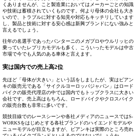
くありませんが、こと製造業においてはメーカーごとの知識
や技術は蓄積されていくものです。何より母体の会社も大き
いので、トラブルに対する知見や対応もキッチリしています
し、製品と技術に対する安心感は新興ブランドにない強みと
言えるでしょう。
往年の名選手であったパンターニのメガプロやウルリッヒの
乗っていたレプリカモデルも多く、こういったモデルは中古
市場で今でも人気のある車体と言えます。
実は国内での売上高2位
先ほど「母体が大きい」という話をしましたが、実はビアン
キの販売元である「サイクルヨーロッパジャパン」はロード
バイクの販売代理店の中では国内でもトップクラスに大きい
会社です。売上高はもちろん、ロードバイクやクロスバイク
の販売台数も非常に多いです。
競技目線でのレースシーンや各社メディアのニュースではS-
WORKSをはじめとする各社ブランドのハイエンドモデルや
ニューモデルが目立ちますが、ビアンキは実際のところ売れ
ているバイクブランドといえるのではないでしょうか。