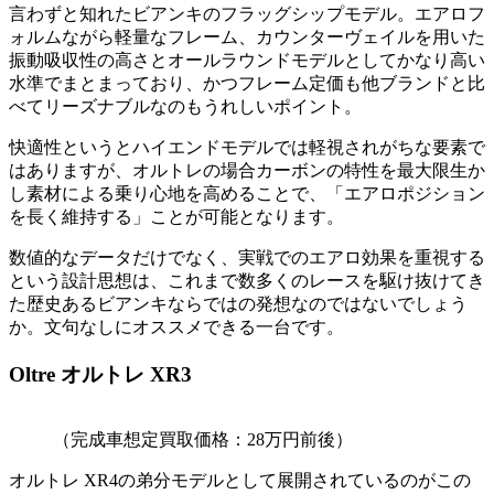
言わずと知れたビアンキのフラッグシップモデル。エアロフ
ォルムながら軽量なフレーム、カウンターヴェイルを用いた
振動吸収性の高さとオールラウンドモデルとしてかなり高い
水準でまとまっており、かつフレーム定価も他ブランドと比
べてリーズナブルなのもうれしいポイント。
快適性というとハイエンドモデルでは軽視されがちな要素で
はありますが、オルトレの場合カーボンの特性を最大限生か
し素材による乗り心地を高めることで、「エアロポジション
を長く維持する」ことが可能となります。
数値的なデータだけでなく、実戦でのエアロ効果を重視する
という設計思想は、これまで数多くのレースを駆け抜けてき
た歴史あるビアンキならではの発想なのではないでしょう
か。文句なしにオススメできる一台です。
Oltre オルトレ XR3
（完成車想定買取価格：28万円前後）
オルトレ XR4の弟分モデルとして展開されているのがこの