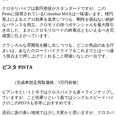
クロモリパイプは新円形状がスタンダードですが、この
Protoに採用されているColumbus MAXは一味違います。楕円
形上によるエアロ効果を追求しつつも、剛性を損ねない絶妙
なバランスを両立。クロモリの持つポテンシャルを最大限引
き出した、まさにクロモリロードの終着点ともいえるべき完
成度に仕上がっています。
クラシカルな雰囲気を醸し出しつつも、どこか気品のある佇
まいは、あなたのロードバイクライフをこれまでとは一つ違
う視点まで押し上げてくれること間違いなしの一台です。
ピスタ
PISTA
（完成車想定買取価格：5万円前後）
ビアンキというと今ではクロスバイクも多々ラインナップし
ていますが、こと街乗りという面ではシングルスピードバイ
クのこのPISTAも非常におすすめです。
流石に坂の多い地域では少し大変かと思いますが、クロスバ