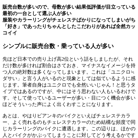
販売台数が多いので、母数が多い結果低評価が目立っている
最初の一台として選ぶ人が多い
服装やカラーリングがチェレステばかりになってしまいがち
「好き」であったりちゃんとしたこだわりがあれば全然カッ
コイイ
シンプルに販売台数・乗っている人が多い
先ほど日本での売り上げ高2位という話をしましたが、それ
だけ数が多ければ割合はさておき、マイナスなイメージを持
つ人の絶対数は多くなってしまいます。これは「ユニクロ≒
ダサい」と言う人がいるのと現象としては似ているように感
じます。筆者自身はユニクロでも全然いいじゃん！と思うタ
イプではあるのですが、中にはそう思わない人もいるわけで
す。そして使っているユーザーが多い・目につく機会が多い
ほどそういった声によく出くわすことになります。
あとは、やはりビアンキのバイクといえばチェレステカラ
ー、よく売れるのもチェレステカラーのため結構な頻度で同
じカラーリングのバイクに遭遇します。この辺りは、ほかの
人とバイクがかぶってしまうことに対してどう考えるかです