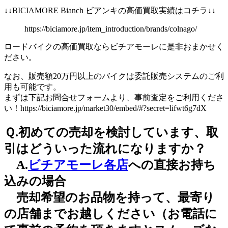
↓↓BICIAMORE Bianch ビアンキの高価買取実績はコチラ↓↓
https://biciamore.jp/item_introduction/brands/colnago/
ロードバイクの高価買取ならビチアモーレに是非おまかせく
ださい。
なお、販売額20万円以上のバイクは委託販売システムのご利
用も可能です。
まずは下記お問合せフォームより、事前査定をご利用くださ
い！https://biciamore.jp/market30/embed/#?secret=lifwt6g7dX
Ｑ.初めての売却を検討しています、取
引はどういった流れになりますか？
A.
ビチアモーレ各店
への直接お持ち
込みの場合
売却希望のお品物を持って、最寄り
の店舗までお越しください（お電話に