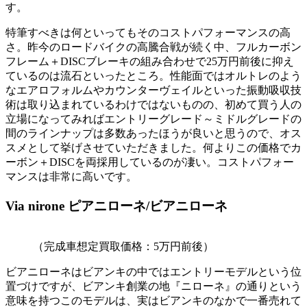
す。
特筆すべきは何といってもそのコストパフォーマンスの高
さ。昨今のロードバイクの高騰合戦が続く中、フルカーボン
フレーム＋DISCブレーキの組み合わせで25万円前後に抑え
ているのは流石といったところ。性能面ではオルトレのよう
なエアロフォルムやカウンターヴェイルといった振動吸収技
術は取り込まれているわけではないものの、初めて買う人の
立場になってみればエントリーグレード～ミドルグレードの
間のラインナップは多数あったほうが良いと思うので、オス
スメとして挙げさせていただきました。何よりこの価格でカ
ーボン＋DISCを両採用しているのが凄い。コストパフォー
マンスは非常に高いです。
Via nirone ピアニローネ/ビアニローネ
（完成車想定買取価格：5万円前後）
ビアニローネはビアンキの中ではエントリーモデルという位
置づけですが、ビアンキ創業の地『ニローネ』の通りという
意味を持つこのモデルは、実はビアンキのなかで一番売れて