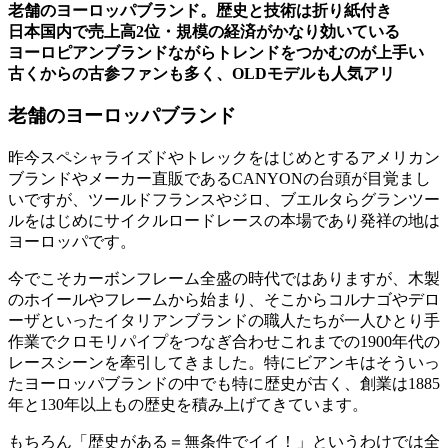
老舗のヨーロッパブランド。歴史と技術は折り紙付き
日本国内で売上高2位・規模の経済がかなり効いている
ヨーロピアンブランドながらトレンドをつかむのが上手い
古くからの古参ファンも多く、OLDモデルも人気アリ
老舗のヨーロッパブランド
昨今スペシャライズドやトレックをはじめとするアメリカン
ブランドやメーカー直販であるCANYONの台頭が目覚まし
いですが、ツールドフランスやジロ、ブエルタらグランツー
ルをはじめにサイクルロードレースの本場であり発祥の地は
ヨーロッパです。
今でこそカーボンフレーム全盛の時代ではありますが、木製
のホイールやフレームから始まり、そこからコルナゴやデロ
ーザといったイタリアンブランドの職人たちが一人ひとり手
作業でクロモリパイプをつなぎ合わせこれまでの1900年代の
レースシーンを牽引してきました。特にビアンキはそういっ
たヨーロッパブランドの中でも特に歴史が古く、創業は1885
年と130年以上もの歴史を積み上げてきています。
もちろん「歴史がある＝無条件でイイ！」というわけでは全