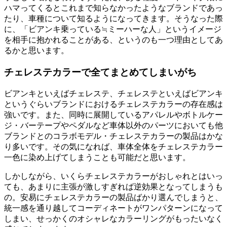
ハマってくるとこれまで知らなかったようなブランドであっ
たり、車種について知るようになってきます。そうなった際
に、「ビアンキ乗っている≒ミーハーな人」というイメージ
を相手に抱かれることがある、というのも一つ理由としてあ
るかと思います。
チェレステカラーで全てまとめてしまいがち
ビアンキといえばチェレステ、チェレステといえばビアンキ
というぐらいブランドにおけるチェレステカラーの存在感は
強いです。また、同時に展開しているアパレルやボトルケー
ジ・バーテープやペダルなど車体以外のパーツにおいても他
ブランドとのコラボモデル・チェレステカラーの製品はかな
り多いです。その気になれば、車体全体をチェレステカラー
一色に染め上げてしまうことも可能だと思います。
しかしながら、いくらチェレステカラーがおしゃれとはいっ
ても、あまりに主張が激しすぎれば逆効果となってしまうも
の。安易にチェレステカラーの製品ばかり選んでしまうと、
統一感を通り越してコーディネートがワンパターンになって
しまい、せっかくのオシャレなカラーリングがもったいなく