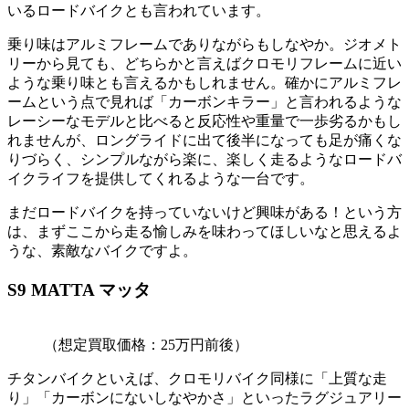
いるロードバイクとも言われています。
乗り味はアルミフレームでありながらもしなやか。ジオメト
リーから見ても、どちらかと言えばクロモリフレームに近い
ような乗り味とも言えるかもしれません。確かにアルミフレ
ームという点で見れば「カーボンキラー」と言われるような
レーシーなモデルと比べると反応性や重量で一歩劣るかもし
れませんが、ロングライドに出て後半になっても足が痛くな
りづらく、シンプルながら楽に、楽しく走るようなロードバ
イクライフを提供してくれるような一台です。
まだロードバイクを持っていないけど興味がある！という方
は、まずここから走る愉しみを味わってほしいなと思えるよ
うな、素敵なバイクですよ。
S9 MATTA マッタ
（想定買取価格：25万円前後）
チタンバイクといえば、クロモリバイク同様に「上質な走
り」「カーボンにないしなやかさ」といったラグジュアリー