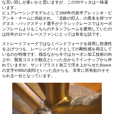
な言い回しが多いかと思いますが、このS9マッタは一味違
います。
ピュアレーシングモデルとして2000年代前半アレッシオ・ビ
アンキ・チームに供給され、「北欧の巨人」の異名を持つマ
グヌス・バックステッド選手がクラシックレースではカーボ
ンフレームよりもこちらのチタンフレームを愛用していたの
は往年のロードレースファンにとっては有名な話です。
ストレートフォークではなくベンドフォークを採用し快適性
を上げつつも、レーシングバイクとしての剛性感を両立して
いるのが特徴です。残念ながら今ではカーボン加工技術の向
上や、製造コストの観点といった点からラインナップから外
れていますが、サンドブラスト加工で浮き上がらせたBianch
の文字やBBの刻印といった点からも、非常に所有欲のそそ
られる一台となっています。