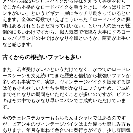
アパレル製品やクロスバイクから存在を知って興味を持ち、
そこから本格的なロードバイクを買うときに「やっぱりビア
ンキがいい」というビギナー層にキッチリ刺さっているとい
えます。全体の母数でいえばこういった「ロードバイクに興
味はあるけれどもまだ持ってはいない」という人のほうが圧
倒的に多いわけですから、職人気質で伝統を大事にするヨー
ロッパブランドの中ではかなり今風というか、商売が上手い
なと感じます。
古くからの
根強いファンも多い
また、若者受けがいいというだけでなく、かつてのロードレ
ースシーンを支え続けてきた歴史と信頼から根強いファンが
多いのも事実です。実際、ヴィンテージバイクを販売する際
はそもそも欲しい人たちや層がかなりニッチなため、ご成約
までそれなりの期間をいただくことが多いのですが、ビアン
キはその中でもかなり早いスパンでご成約いただけていま
す。
今のチェレステカラーももちろんオシャレではあるのです
が、ビアンキのヴィンテージバイクはまた違った楽しみ方も
あります。年月を重ねて色合いに奥行きができ、少し雰囲気