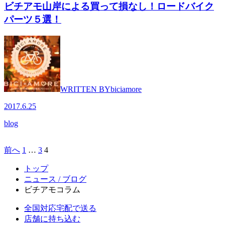
ビチアモ山岸による買って損なし！ロードバイク
パーツ５選！
WRITTEN BY
biciamore
2017.6.25
blog
前へ
1
…
3
4
投
稿
トップ
ニュース / ブログ
の
ビチアモコラム
ペ
全国対応
宅配で送る
ー
店舗に持ち込む