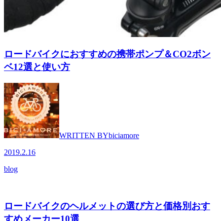
ロードバイクにおすすめの携帯ポンプ＆CO2ボン
ベ12選と使い方
WRITTEN BY
biciamore
2019.2.16
blog
ロードバイクのヘルメットの選び方と価格別おす
すめメーカー10選