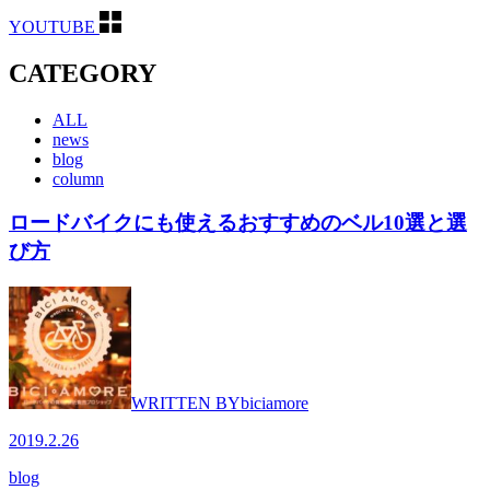
YOUTUBE
CATEGORY
ALL
news
blog
column
ロードバイクにも使えるおすすめのベル10選と選
び方
WRITTEN BY
biciamore
2019.2.26
blog