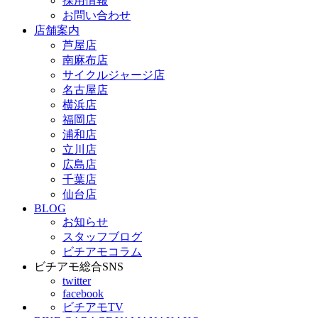
採用情報
お問い合わせ
店舗案内
芦屋店
南麻布店
サイクルジャージ店
名古屋店
横浜店
福岡店
浦和店
立川店
広島店
千葉店
仙台店
BLOG
お知らせ
スタッフブログ
ビチアモコラム
ビチアモ総合SNS
twitter
facebook
ビチアモTV