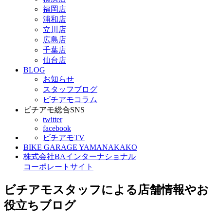
福岡店
浦和店
立川店
広島店
千葉店
仙台店
BLOG
お知らせ
スタッフブログ
ビチアモコラム
ビチアモ総合SNS
twitter
facebook
ビチアモTV
BIKE GARAGE YAMANAKAKO
株式会社BAインターナショナル
コーポレートサイト
ビチアモスタッフによる店舗情報やお
役立ちブログ