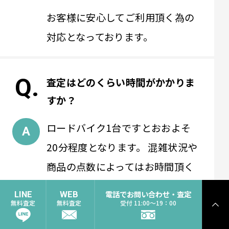
お客様に安心してご利用頂く為の
対応となっております。
査定はどのくらい時間がかかりま
すか？
ロードバイク1台ですとおおよそ
20分程度となります。 混雑状況や
商品の点数によってはお時間頂く
場合がございます。 かなりお時間
電話でお問い合わせ・査定
LINE
WEB
を頂く場合は事前にご案内いたし
無料査定
無料査定
受付 11:00〜19：00
ト
ッ
ます。
プ