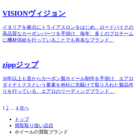
VISION
ヴィジョン
イタリアを拠点にトライアスロンをはじめ、ロードバイクの
高品質なカーボンパーツを手掛け、毎年、多くのプロチーム
に機材供給を行っていることでも有名なブランド。
zipp
ジップ
30年以上も昔からカーボン製ホイール制作を手掛け、エアロ
ダイナミクスという要素を他社に先駆けて取り入れた製品作
りを行っている、エアロのリーディングブランド 。
1
2
…
4
次へ
投
稿
トップ
買取取り扱い品目
の
ホイールの買取ブランド