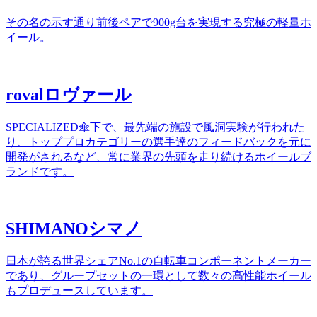
その名の示す通り前後ペアで900g台を実現する究極の軽量ホ
イール。
roval
ロヴァール
SPECIALIZED傘下で、最先端の施設で風洞実験が行われた
り、トッププロカテゴリーの選手達のフィードバックを元に
開発がされるなど、常に業界の先頭を走り続けるホイールブ
ランドです。
SHIMANO
シマノ
日本が誇る世界シェアNo.1の自転車コンポーネントメーカー
であり、グループセットの一環として数々の高性能ホイール
もプロデュースしています。