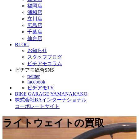
福岡店
浦和店
立川店
広島店
千葉店
仙台店
BLOG
お知らせ
スタッフブログ
ビチアモコラム
ビチアモ総合SNS
twitter
facebook
ビチアモTV
BIKE GARAGE YAMANAKAKO
株式会社BAインターナショナル
コーポレートサイト
ライトウェイトの買取