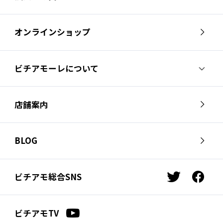
オンラインショップ
ビチアモーレについて
ビチアモーレについて
スタッフ紹介
店舗案内
会社概要
採用情報
芦屋店
南麻布店
お問い合わせ
BLOG
サイクルジャージ店
名古屋店
お知らせ
スタッフブログ
横浜店
福岡店
ビチアモ総合SNS
t
f
ビチアモコラム
浦和店
立川店
w
a
i
c
広島店
千葉店
ビチアモTV
t
e