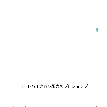
関東・東海・関西・福岡エリア対応
出張で来てもらう
ロードバイク買取販売のプロショップ