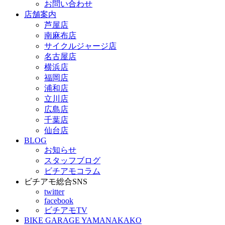
お問い合わせ
店舗案内
芦屋店
南麻布店
サイクルジャージ店
名古屋店
横浜店
福岡店
浦和店
立川店
広島店
千葉店
仙台店
BLOG
お知らせ
スタッフブログ
ビチアモコラム
ビチアモ総合SNS
twitter
facebook
ビチアモTV
BIKE GARAGE YAMANAKAKO