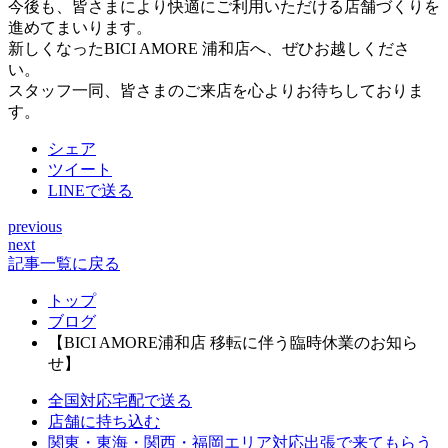
今後も、皆さまにより快適にご利用いただける店舗づくりを
進めてまいります。
新しくなったBICI AMORE 浦和店へ、ぜひお越しくださ
い。
スタッフ一同、皆さまのご来店を心よりお待ちしておりま
す。
シェア
ツイート
LINEで送る
previous
投
next
稿
記事一覧に戻る
ナ
トップ
ブログ
ビ
【BICI AMORE浦和店 移転に伴う臨時休業のお知ら
ゲ
せ】
ー
全国対応
宅配で送る
シ
店舗に持ち込む
関東・東海・関西・福岡エリア対応
出張で来てもらう