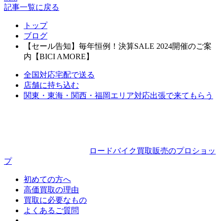
稿
記事一覧に戻る
ナ
トップ
ブログ
ビ
【セール告知】毎年恒例！決算SALE 2024開催のご案
ゲ
内【BICI AMORE】
ー
全国対応
宅配で送る
シ
店舗に持ち込む
関東・東海・関西・福岡エリア対応
出張で来てもらう
ョ
ン
ロードバイク買取販売のプロショッ
プ
初めての方へ
高価買取の理由
買取に必要なもの
よくあるご質問