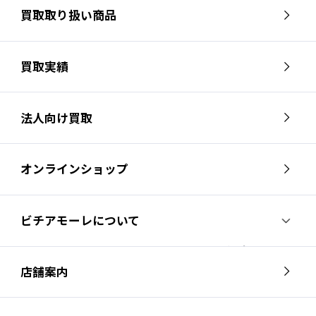
買取取り扱い商品
買取実績
法人向け買取
オンラインショップ
ビチアモーレについて
ビチアモーレについて
スタッフ紹介
店舗案内
会社概要
採用情報
芦屋店
南麻布店
お問い合わせ