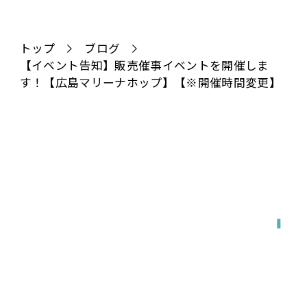
ゲ
ー
シ
トップ
ブログ
【イベント告知】販売催事イベントを開催しま
ョ
す！【広島マリーナホップ】【※開催時間変更】
ン
全国対応
宅配で送る