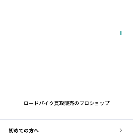
関東・東海・関西・福岡エリア対応
出張で来てもらう
ロードバイク買取販売のプロショップ
初めての方へ