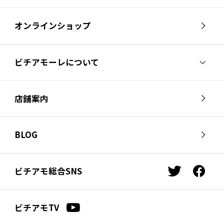
オンラインショップ
ビチアモーレについて
ビチアモーレについて
スタッフ紹介
店舗案内
会社概要
採用情報
芦屋店
南麻布店
お問い合わせ
BLOG
サイクルジャージ店
名古屋店
お知らせ
スタッフブログ
横浜店
福岡店
ビチアモ総合SNS
t
f
ビチアモコラム
浦和店
立川店
w
a
i
c
広島店
千葉店
ビチアモTV
t
e
仙台店