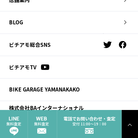
会社概要
採用情報
芦屋店
南麻布店
お問い合わせ
BLOG
サイクルジャージ店
名古屋店
お知らせ
スタッフブログ
横浜店
福岡店
ビチアモ総合SNS
t
f
ビチアモコラム
浦和店
立川店
w
a
i
c
広島店
千葉店
ビチアモTV
t
e
仙台店
t
b
e
o
BIKE GARAGE YAMANAKAKO
r
o
k
株式会社BAインターナショナル
コーポレートサイト
電話でお問い合わせ・査定
LINE
WEB
無料査定
無料査定
受付 11:00〜19：00
ト
個人情報保護方
© 2021 BA International Inc. (Info
ッ
針
biciamore.jp)