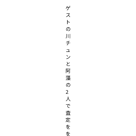
ゲ
ス
ト
の
川
チ
ュ
ン
と
阿
藻
の
2
人
で
査
定
を
を