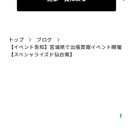
ナ
ビ
ゲ
ー
シ
トップ
ブログ
【イベント告知】宮城県で出張買取イベント開催
ョ
【スペシャライズド仙台南】
ン
全国対応
宅配で送る